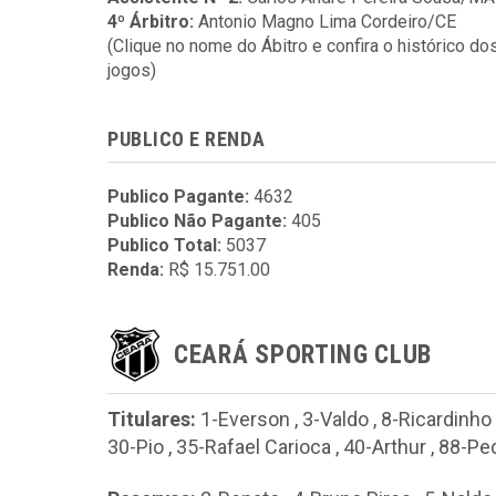
4º Árbitro:
Antonio Magno Lima Cordeiro/CE
(Clique no nome do Ábitro e confira o histórico do
jogos)
PUBLICO E RENDA
Publico Pagante:
4632
Publico Não Pagante:
405
Publico Total:
5037
Renda:
R$ 15.751.00
CEARÁ SPORTING CLUB
Titulares:
1-Everson
,
3-Valdo
,
8-Ricardinho
30-Pio
,
35-Rafael Carioca
,
40-Arthur
,
88-Pe