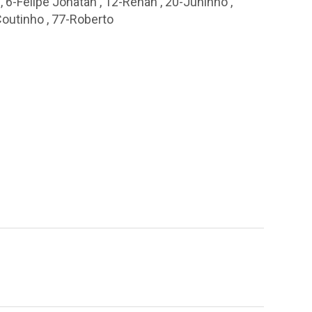
,
6-Felipe Jonatan
,
12-Renan
,
20-Juninho
,
Coutinho
,
77-Roberto