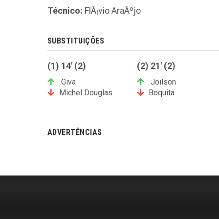
Técnico:
FlÃ¡vio AraÃºjo
SUBSTITUIÇÕES
(1) 14' (2)
(2) 21' (2)
Giva
Joilson
Michel Douglas
Boquita
ADVERTÊNCIAS