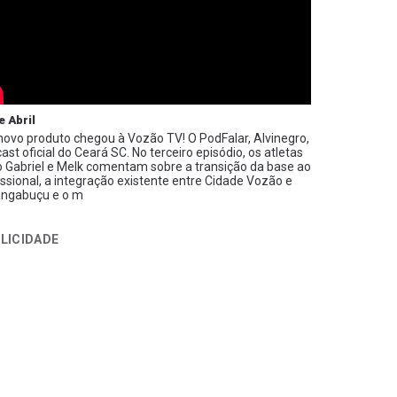
e Abril
ovo produto chegou à Vozão TV! O PodFalar, Alvinegro,
ast oficial do Ceará SC. No terceiro episódio, os atletas
 Gabriel e Melk comentam sobre a transição da base ao
issional, a integração existente entre Cidade Vozão e
ngabuçu e o m
LICIDADE