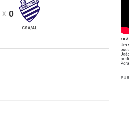
0
X
CSA/AL
10 d
Um n
podc
João
prof
Pora
PUB