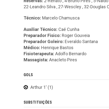
Reservas:
2-Renato
,
4-Bruno Pires
,
5-Naldo
22-Leandro Silva
,
27-Wescley
,
32-Douglas 
Técnico:
Marcelo Chamusca
Auxiliar Técnico:
Caé Cunha
Preparador Fisico:
Roger Gouveia
Preparador Goleiro:
Everaldo Santana
Médico:
Henrique Bastos
Fisioterapeuta:
Adolfo Bernardo
Massagista:
Anacleto Pires
GOLS
Arthur 1' (1)
SUBSTITUIÇÕES