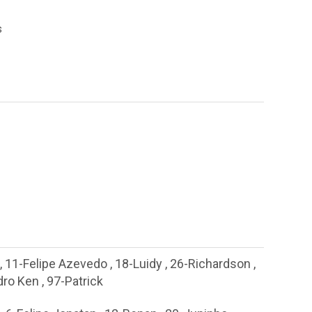
s
,
11-Felipe Azevedo
,
18-Luidy
,
26-Richardson
,
dro Ken
,
97-Patrick