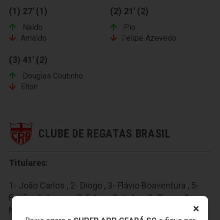
(1) 27' (1)
(2) 21' (2)
Naldo
Pio
Arnaldo
Felipe Azevedo
(3) 41' (2)
Douglas Coutinho
Elton
CLUBE DE REGATAS BRASIL
Titulares:
1- João Carlos , 2- Diogo , 3- Flávio Boaventura , 5-
Feijão , 6- Lucas , 7- Edson Ratinho , 8- Tinga , 9-
×
Neto Baiano , 10- Diego Rosa , 11- Willians Santana ,