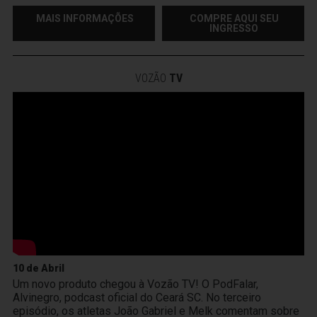
MAIS INFORMAÇÕES
COMPRE AQUI SEU
INGRESSO
VOZÃO
TV
10 de Abril
Um novo produto chegou à Vozão TV! O PodFalar,
Alvinegro, podcast oficial do Ceará SC. No terceiro
episódio, os atletas João Gabriel e Melk comentam sobre