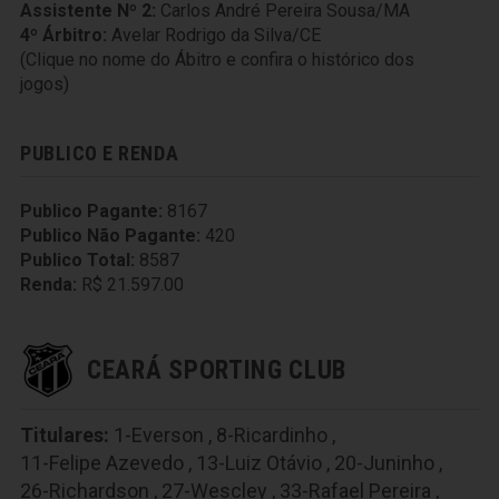
Assistente Nº 2:
Carlos André Pereira Sousa/MA
4º Árbitro:
Avelar Rodrigo da Silva/CE
(Clique no nome do Ábitro e confira o histórico dos
jogos)
PUBLICO E RENDA
Publico Pagante:
8167
Publico Não Pagante:
420
Publico Total:
8587
Renda:
R$ 21.597.00
CEARÁ SPORTING CLUB
Titulares:
1-Everson
,
8-Ricardinho
,
11-Felipe Azevedo
,
13-Luiz Otávio
,
20-Juninho
,
26-Richardson
,
27-Wescley
,
33-Rafael Pereira
,