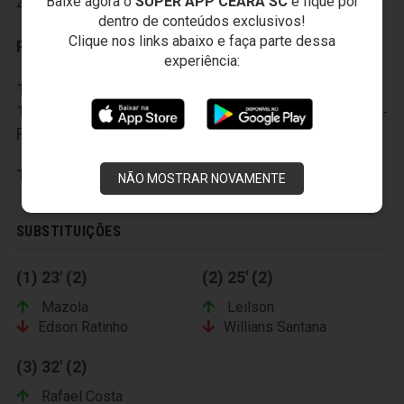
Baixe agora o
SUPER APP CEARÁ SC
e fique por
4- Anderson
dentro de conteúdos exclusivos!
Clique nos links abaixo e faça parte dessa
Reservas:
experiência:
12- Edson Marden , 13- Everton Sena , 14- Marcio ,
15- Willians Fernandes , 16- Leilson , 17- Mazola , 18-
Rafael Costa
Técnico:
Junior Rocha
NÃO MOSTRAR NOVAMENTE
SUBSTITUIÇÕES
(1) 23' (2)
(2) 25' (2)
Mazola
Leilson
Edson Ratinho
Willians Santana
(3) 32' (2)
Rafael Costa