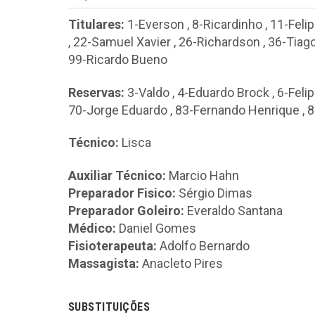
Titulares:
1-Everson
,
8-Ricardinho
,
11-Feli
,
22-Samuel Xavier
,
26-Richardson
,
36-Tiag
99-Ricardo Bueno
Reservas:
3-Valdo
,
4-Eduardo Brock
,
6-Feli
70-Jorge Eduardo
,
83-Fernando Henrique
,
8
Técnico:
Lisca
Auxiliar Técnico:
Marcio Hahn
Preparador Fisico:
Sérgio Dimas
Preparador Goleiro:
Everaldo Santana
Médico:
Daniel Gomes
Fisioterapeuta:
Adolfo Bernardo
Massagista:
Anacleto Pires
SUBSTITUIÇÕES