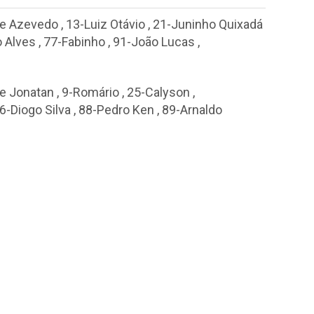
pe Azevedo
,
13-Luiz Otávio
,
21-Juninho Quixadá
o Alves
,
77-Fabinho
,
91-João Lucas
,
pe Jonatan
,
9-Romário
,
25-Calyson
,
6-Diogo Silva
,
88-Pedro Ken
,
89-Arnaldo