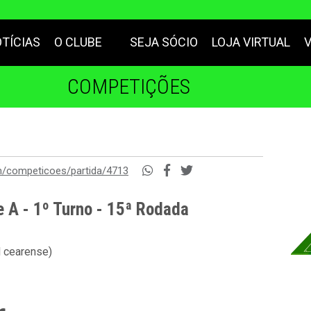
TÍCIAS
O CLUBE
SEJA SÓCIO
LOJA VIRTUAL
COMPETIÇÕES
m/competicoes/partida/4713
e A - 1º Turno - 15ª Rodada
l cearense)