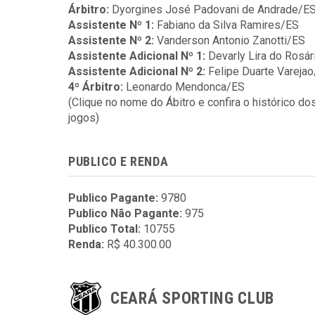
Árbitro:
Dyorgines José Padovani de Andrade/E
Assistente Nº 1:
Fabiano da Silva Ramires/ES
Assistente Nº 2:
Vanderson Antonio Zanotti/ES
Assistente Adicional Nº 1:
Devarly Lira do Rosá
Assistente Adicional Nº 2:
Felipe Duarte Vareja
4º Árbitro:
Leonardo Mendonca/ES
(Clique no nome do Ábitro e confira o histórico do
jogos)
PUBLICO E RENDA
Publico Pagante:
9780
Publico Não Pagante:
975
Publico Total:
10755
Renda:
R$ 40.300.00
CEARÁ SPORTING CLUB