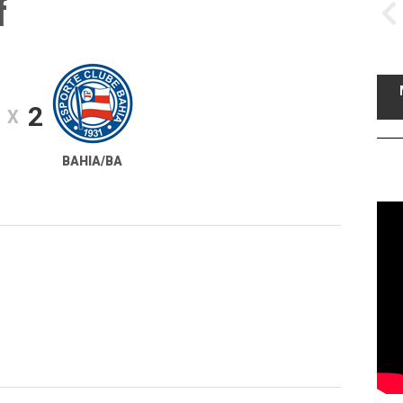
f
2
X
BAHIA/BA