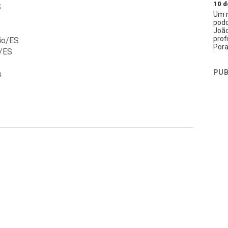
10 d
S
Um n
podc
João
prof
rio/ES
Pora
o/ES
PUB
s