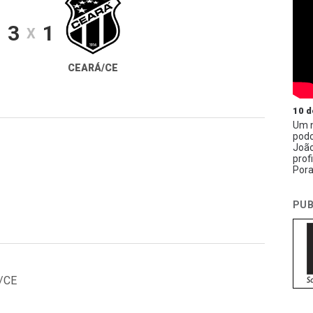
3
1
X
E
CEARÁ/CE
10 d
Um n
podc
João
prof
Pora
PUB
o/CE