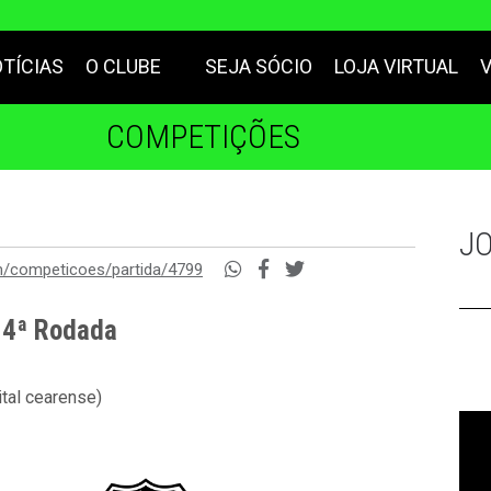
TÍCIAS
O CLUBE
SEJA SÓCIO
LOJA VIRTUAL
COMPETIÇÕES
J
m/competicoes/partida/4799
- 4ª Rodada
tal cearense)