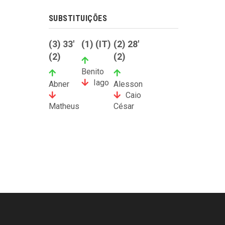
SUBSTITUIÇÕES
(3) 33'
(1) (IT)
(2) 28'
(2)
(2)
Benito
Iago
Abner
Alesson
Caio
Matheus
César