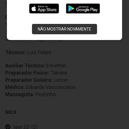
9-Somália
,
10-Kendy
,
11-Vinicius
Reservas:
12-Enzo
,
13-Ronaldo
,
14-Kennedy
,
15-Tadeu
,
16-Humberto
,
17-Leonardo César
,
NÃO MOSTRAR NOVAMENTE
18-Filipe Maia
,
19-William
,
20-Matheus
,
21-Levi
,
22-Rick
,
23-Tiago Cunha
Técnico:
Luiz Felipe
Auxiliar Técnico:
Erivelton
Preparador Fisico:
Tairone
Preparador Goleiro:
Lenon
Médico:
Eduardo Vasconcelos
Massagista:
Pedrinho
GOLS
Igor 22' (2)