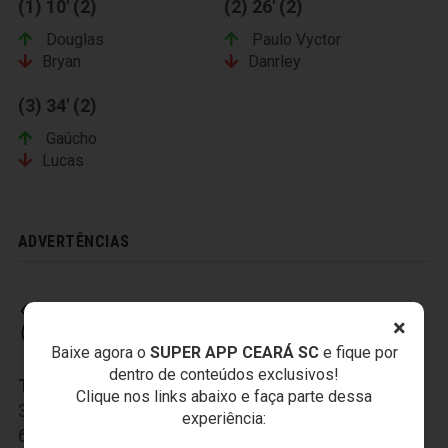
(1) 10' (2)
(2) 26' (2)
Douglas
Paulo Vyctor
Bryan
Danrley
(3) 34' (2)
Gaúcho
Lucas
ADVERTÊNCIAS
CEARÁ SPORTING CLUB
×
Baixe agora o
SUPER APP CEARÁ SC
e fique por
dentro de conteúdos exclusivos!
Titulares:
1-Matheus Cabral
,
2-Germano
,
Clique nos links abaixo e faça parte dessa
3-Paulo Cesar
,
4-Igor
,
5-Matheus Lira
,
experiência:
6-Mateus Farias
,
7-Jorge Eduardo
,
8-Jorge Luiz
,