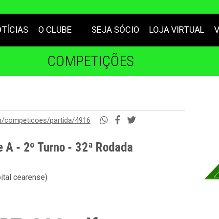
TÍCIAS
O CLUBE
SEJA SÓCIO
LOJA VIRTUAL
COMPETIÇÕES
m/competicoes/partida/4916
e A - 2º Turno - 32ª Rodada
ital cearense)