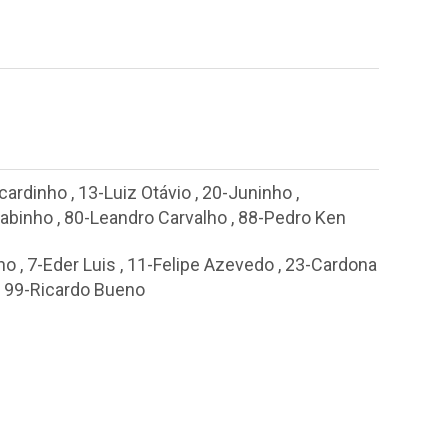
icardinho
,
13-Luiz Otávio
,
20-Juninho
,
Fabinho
,
80-Leandro Carvalho
,
88-Pedro Ken
ho
,
7-Eder Luis
,
11-Felipe Azevedo
,
23-Cardona
,
99-Ricardo Bueno