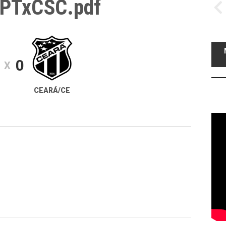
SPTxCSC.pdf
0
X
CEARÁ/CE