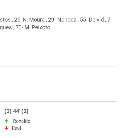
astos , 25. N. Moura , 29- Nonoca , 55- Deivid , 7-
rques , 70- M. Peixoto
(3) 44' (2)
Ronaldo
Raul