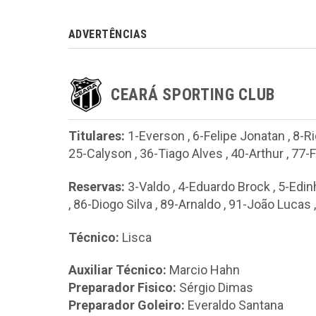
ADVERTÊNCIAS
CEARÁ SPORTING CLUB
Titulares:
1-Everson
,
6-Felipe Jonatan
,
8-R
25-Calyson
,
36-Tiago Alves
,
40-Arthur
,
77-
Reservas:
3-Valdo
,
4-Eduardo Brock
,
5-Edin
,
86-Diogo Silva
,
89-Arnaldo
,
91-João Lucas
Técnico:
Lisca
Auxiliar Técnico:
Marcio Hahn
Preparador Fisico:
Sérgio Dimas
Preparador Goleiro:
Everaldo Santana