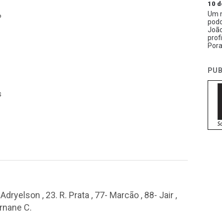
10 d
Um n
P
podc
João
prof
Pora
PUB
s
Adryelson , 23. R. Prata , 77- Marcão , 88- Jair ,
ernane C.