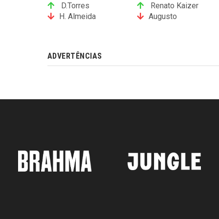
D.Torres
Renato Kaizer
H. Almeida
Augusto
ADVERTÊNCIAS