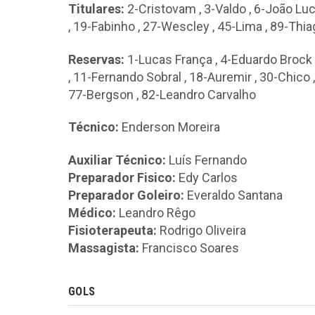
Titulares:
2-Cristovam
,
3-Valdo
,
6-João Lu
,
19-Fabinho
,
27-Wescley
,
45-Lima
,
89-Thia
Reservas:
1-Lucas França
,
4-Eduardo Brock
,
11-Fernando Sobral
,
18-Auremir
,
30-Chico
77-Bergson
,
82-Leandro Carvalho
Técnico:
Enderson Moreira
Auxiliar Técnico:
Luís Fernando
Preparador Fisico:
Edy Carlos
Preparador Goleiro:
Everaldo Santana
Médico:
Leandro Rêgo
Fisioterapeuta:
Rodrigo Oliveira
Massagista:
Francisco Soares
GOLS