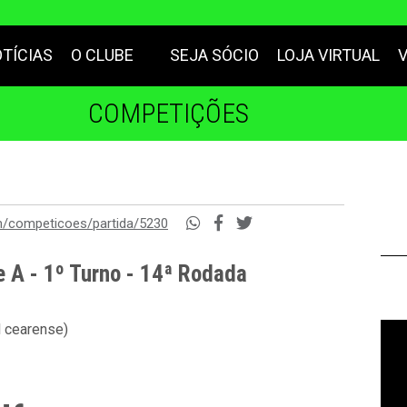
TÍCIAS
O CLUBE
SEJA SÓCIO
LOJA VIRTUAL
COMPETIÇÕES
m/competicoes/partida/5230
e A - 1º Turno - 14ª Rodada
l cearense)