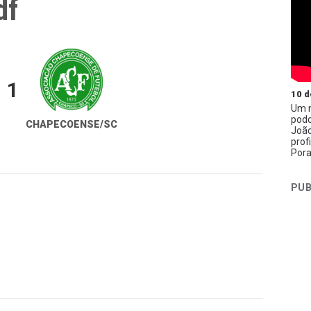
df
1
10 d
Um n
podc
CHAPECOENSE/SC
João
prof
Pora
PUB