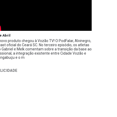
e Abril
ovo produto chegou à Vozão TV! O PodFalar, Alvinegro,
ast oficial do Ceará SC. No terceiro episódio, os atletas
 Gabriel e Melk comentam sobre a transição da base ao
issional, a integração existente entre Cidade Vozão e
ngabuçu e o m
LICIDADE