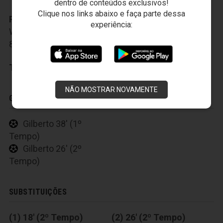
dentro de conteúdos exclusivos!
Clique nos links abaixo e faça parte dessa
Reservas:
1 - Douglas, 2 - Nino, 12 - Zeca, 3 -
experiência:
Wanderson, 14 - Ernando, 16 - Ronaldo, 71 - Jadson,
8 - Daniel, 77 - Arthur Caike, 99 - Saldanha
Técnico:
Roger Machado
NÃO MOSTRAR NOVAMENTE
GOLS
Gilberto 38' (1º
Tempo)
Gilberto 26' (2º
Tempo)
SUBSTITUIÇÕES
(1) 18' (2º Tempo)
(2) 26' (2º Tempo)