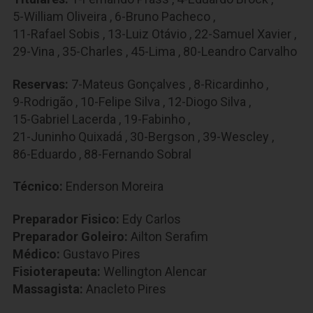
5-William Oliveira
,
6-Bruno Pacheco
,
11-Rafael Sobis
,
13-Luiz Otávio
,
22-Samuel Xavier
,
29-Vina
,
35-Charles
,
45-Lima
,
80-Leandro Carvalho
Reservas:
7-Mateus Gonçalves
,
8-Ricardinho
,
9-Rodrigão
,
10-Felipe Silva
,
12-Diogo Silva
,
15-Gabriel Lacerda
,
19-Fabinho
,
21-Juninho Quixadá
,
30-Bergson
,
39-Wescley
,
86-Eduardo
,
88-Fernando Sobral
Técnico:
Enderson Moreira
Preparador Fisico:
Edy Carlos
Preparador Goleiro:
Ailton Serafim
Médico:
Gustavo Pires
Fisioterapeuta:
Wellington Alencar
Massagista:
Anacleto Pires