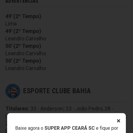
ADVERTÊNCIAS
49' (2º Tempo)
Lima
49' (2º Tempo)
Leandro Carvalho
50' (2º Tempo)
Leandro Carvalho
50' (2º Tempo)
Leandro Carvalho
ESPORTE CLUBE BAHIA
Titulares:
33 - Anderson; 23 - João Pedro, 28 -
Lucas Fonseca, 40 - Juninho, 29 - Juninho Capixaba;
×
26 - Gregore, 24 - Flávio, 11 - Rossi, 25 - Clayson, 7-
Baixe agora o
SUPER APP CEARÁ SC
e fique por
Elber; 9 - Gilberto