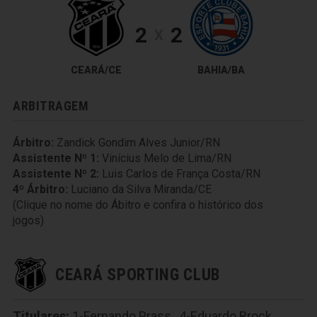
2
2
X
CEARÁ/CE
BAHIA/BA
ARBITRAGEM
Árbitro:
Zandick Gondim Alves Junior/RN
Assistente Nº 1:
Vinícius Melo de Lima/RN
Assistente Nº 2:
Luis Carlos de França Costa/RN
4º Árbitro:
Luciano da Silva Miranda/CE
(Clique no nome do Ábitro e confira o histórico dos
jogos)
CEARÁ SPORTING CLUB
Titulares:
1-Fernando Prass
,
4-Eduardo Brock
,