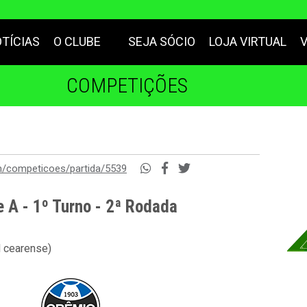
TÍCIAS
O CLUBE
SEJA SÓCIO
LOJA VIRTUAL
COMPETIÇÕES
m/competicoes/partida/5539
e A - 1º Turno - 2ª Rodada
l cearense)