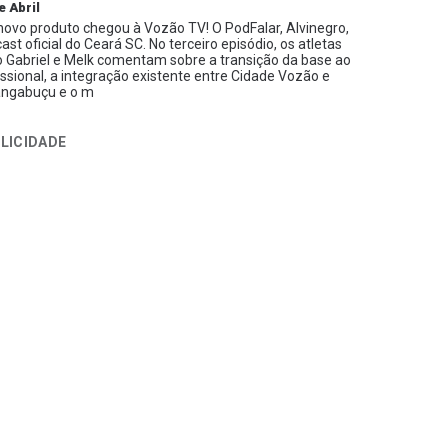
e Abril
ovo produto chegou à Vozão TV! O PodFalar, Alvinegro,
ast oficial do Ceará SC. No terceiro episódio, os atletas
 Gabriel e Melk comentam sobre a transição da base ao
issional, a integração existente entre Cidade Vozão e
ngabuçu e o m
LICIDADE