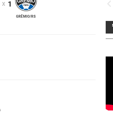
1
X
GRÊMIO/RS
s