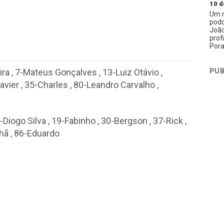
10 d
Um n
podc
João
prof
Pora
PUB
ira
,
7-Mateus Gonçalves
,
13-Luiz Otávio
,
avier
,
35-Charles
,
80-Leandro Carvalho
,
-Diogo Silva
,
19-Fabinho
,
30-Bergson
,
37-Rick
,
hã
,
86-Eduardo