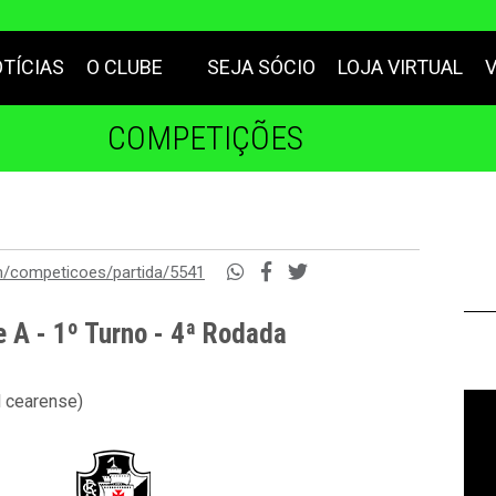
TÍCIAS
O CLUBE
SEJA SÓCIO
LOJA VIRTUAL
COMPETIÇÕES
m/competicoes/partida/5541
e A - 1º Turno - 4ª Rodada
l cearense)