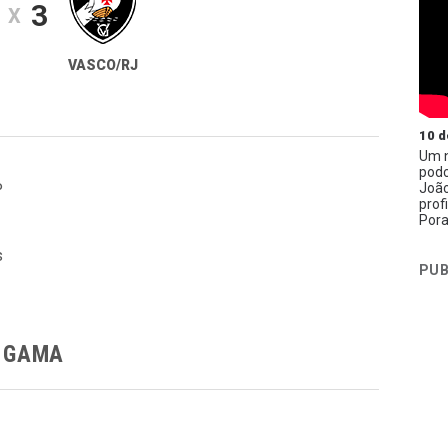
3
X
VASCO/RJ
10 d
Um n
podc
João
P
prof
Pora
s
PUB
A GAMA