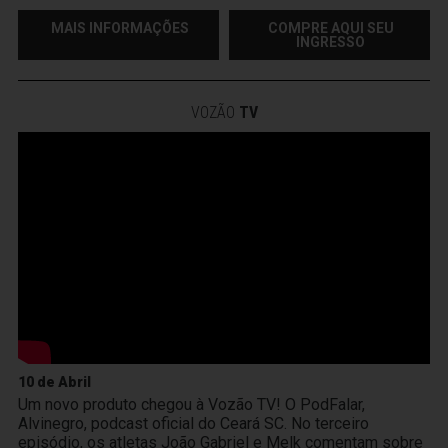
MAIS INFORMAÇÕES
COMPRE AQUI SEU
INGRESSO
VOZÃO
TV
10 de Abril
Um novo produto chegou à Vozão TV! O PodFalar,
Alvinegro, podcast oficial do Ceará SC. No terceiro
episódio, os atletas João Gabriel e Melk comentam sobre