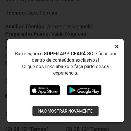
Técnico:
Guto Ferreira
Auxiliar Técnico:
Alexandre Faganello
Preparador Fisico:
Valdir Nogueira
Preparador Goleiro:
Everaldo Santana
×
Médico:
Joaquim Garcia
Baixe agora o
SUPER APP CEARÁ SC
e fique por
Fisioterapeuta:
Adolfo Bernardo
dentro de conteúdos exclusivos!
Massagista:
Francisco Soares
Clique nos links abaixo e faça parte dessa
experiência:
GOLS
Eduardo Brock 16' (1º Tempo)
NÃO MOSTRAR NOVAMENTE
SUBSTITUIÇÕES
(2) 20' (2º Tempo)
(3) 35' (2º Tempo)