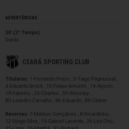
ADVERTÊNCIAS
38' (2º Tempo)
Danilo
CEARÁ SPORTING CLUB
Titulares:
1-Fernando Prass
,
3-Tiago Pagnussat
,
4-Eduardo Brock
,
10-Felipe Amorim
,
14-Alyson
,
19-Fabinho
,
35-Charles
,
39-Wescley
,
80-Leandro Carvalho
,
86-Eduardo
,
89-Cleber
Reservas:
7-Mateus Gonçalves
,
8-Ricardinho
,
12-Diogo Silva
,
15-Gabriel Lacerda
,
26-Léo Chú
,
45-Lima
,
74-Marthã
,
91-Richard