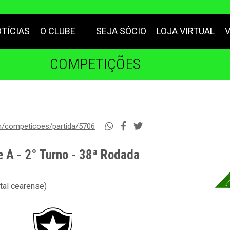
TÍCIAS
O CLUBE
SEJA SÓCIO
LOJA VIRTUAL
COMPETIÇÕES
m/competicoes/partida/5706
e A - 2° Turno - 38ª Rodada
tal cearense)