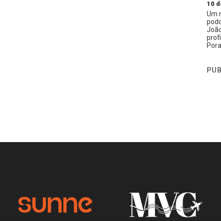
10 d
Um n
podc
João
prof
Pora
PUB