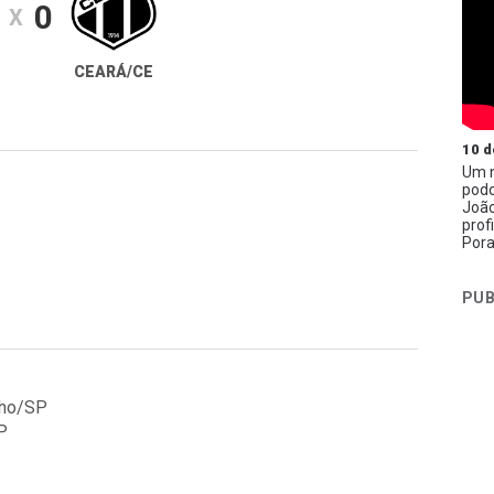
0
X
CEARÁ/CE
10 d
Um n
podc
João
prof
Pora
PUB
lho/SP
P