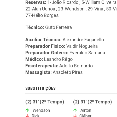
Reservas:
1-João Ricardo
,
5-William Oliveira
22-Alan Uchôa
,
23-Wendson
,
29-Vina
,
50-V
77-Hélio Borges
Técnico:
Guto Ferreira
Auxiliar Técnico:
Alexandre Faganello
Preparador Fisico:
Valdir Nogueira
Preparador Goleiro:
Everaldo Santana
Médico:
Leandro Rêgo
Fisioterapeuta:
Adolfo Bernardo
Massagista:
Anacleto Pires
SUBSTITUIÇÕES
(2) 31' (2º Tempo)
(2) 31' (2º Tempo)
Wendson
Airton
Rick
Cléber