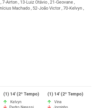
,
7-Airton
,
13-Luiz Otávio
,
21-Geovane
,
inícius Machado
,
52-João Victor
,
70-Kelvyn
,
(1) 14' (2º Tempo)
(1) 14' (2º Tempo)
Kelvyn
Vina
Pedro Naressi
Jorginho