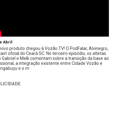
e Abril
ovo produto chegou à Vozão TV! O PodFalar, Alvinegro,
ast oficial do Ceará SC. No terceiro episódio, os atletas
 Gabriel e Melk comentam sobre a transição da base ao
issional, a integração existente entre Cidade Vozão e
ngabuçu e o m
LICIDADE