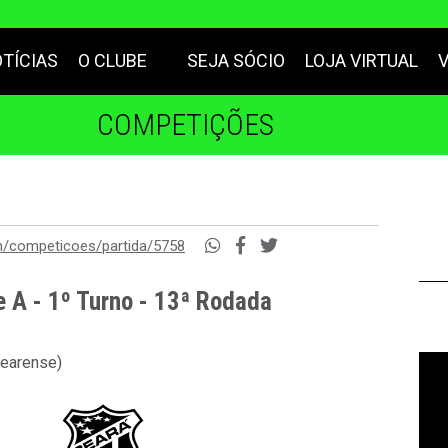
TÍCIAS
O CLUBE
SEJA SÓCIO
LOJA VIRTUAL
COMPETIÇÕES
m/competicoes/partida/5758
e A - 1º Turno - 13ª Rodada
cearense)