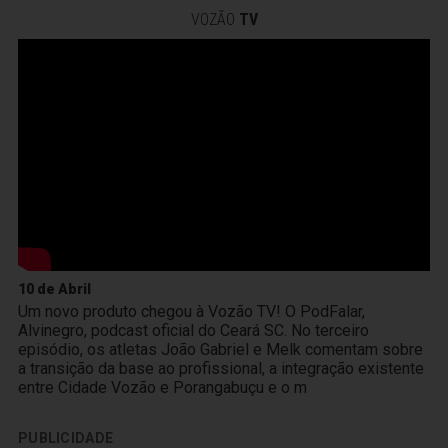
VOZÃO
TV
10 de Abril
Um novo produto chegou à Vozão TV! O PodFalar,
Alvinegro, podcast oficial do Ceará SC. No terceiro
episódio, os atletas João Gabriel e Melk comentam sobre
a transição da base ao profissional, a integração existente
entre Cidade Vozão e Porangabuçu e o m
PUBLICIDADE