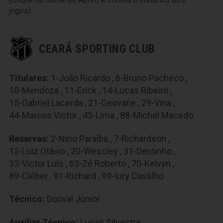
jogos)
CEARÁ SPORTING CLUB
Titulares:
1-João Ricardo
,
6-Bruno Pacheco
,
10-Mendoza
,
11-Erick
,
14-Lucas Ribeiro
,
15-Gabriel Lacerda
,
21-Geovane
,
29-Vina
,
44-Marcos Victor
,
45-Lima
,
88-Michel Macedo
Reservas:
2-Nino Paraíba
,
7-Richardson
,
13-Luiz Otávio
,
20-Wescley
,
31-Dentinho
,
33-Victor Luís
,
63-Zé Roberto
,
70-Kelvyn
,
89-Cléber
,
91-Richard
,
99-Iury Castilho
Técnico:
Dorival Júnior
Auxiliar Técnico:
Lucas Silvestre