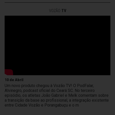
VOZÃO
TV
10 de Abril
Um novo produto chegou à Vozão TV! O PodFalar,
Alvinegro, podcast oficial do Ceará SC. No terceiro
episódio, os atletas João Gabriel e Melk comentam sobre
a transição da base ao profissional, a integração existente
entre Cidade Vozão e Porangabuçu e o m