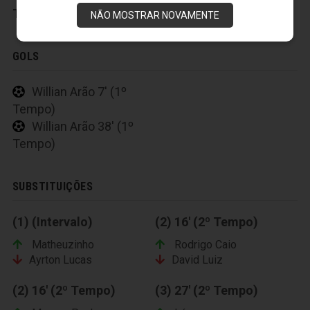
Técnico:
Paulo Sousa
NÃO MOSTRAR NOVAMENTE
GOLS
Willian Arão 7' (1º
Tempo)
Willian Arão 38' (1º
Tempo)
SUBSTITUIÇÕES
(1) (Intervalo)
(2) 16' (2º Tempo)
Matheuzinho
Rodrigo Caio
Ayrton Lucas
David Luiz
(2) 16' (2º Tempo)
(3) 27' (2º Tempo)