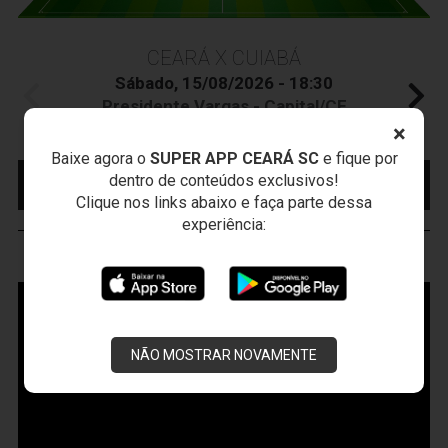
CEARÁ X CUIABÁ
Sábado, 15/08/2026 - 18:30
Presidente Vargas - Capital/CE
Campeonato Brasileiro • 2º Turno • 22 ª Rodada
×
Baixe agora o
SUPER APP CEARÁ SC
e fique por
MAIS INFORMAÇÕES
COMPRE AQUI SEU
dentro de conteúdos exclusivos!
INGRESSO
Clique nos links abaixo e faça parte dessa
experiência:
VOZÃO
TV
NÃO MOSTRAR NOVAMENTE