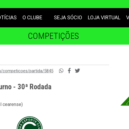
TÍCIAS
O CLUBE
SEJA SÓCIO
LOJA VIRTUAL
COMPETIÇÕES
m/competicoes/partida/5845
urno - 30ª Rodada
al cearense)