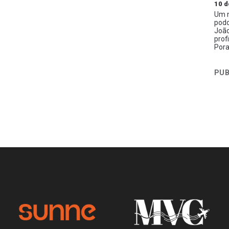
10 d
Um n
podc
João
prof
Pora
PUB