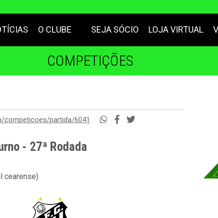
TÍCIAS
O CLUBE
SEJA SÓCIO
LOJA VIRTUAL
COMPETIÇÕES
m/competicoes/partida/6041
urno - 27ª Rodada
al cearense)