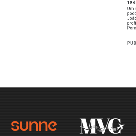
10 d
Um n
podc
João
prof
Pora
PUB