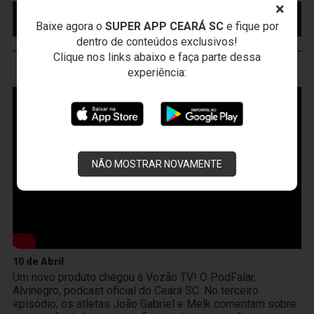
×
MAIS INFORMAÇÕES
COMPRE AQUI SEU
INGRESSO
Baixe agora o
SUPER APP CEARÁ SC
e fique por
dentro de conteúdos exclusivos!
Clique nos links abaixo e faça parte dessa
experiência:
VOZÃO
TV
NÃO MOSTRAR NOVAMENTE
10 de Abril
Um novo produto chegou à Vozão TV! O PodFalar,
Alvinegro, podcast oficial do Ceará SC. No terceiro
episódio, os atletas João Gabriel e Melk comentam sobre