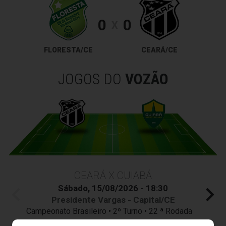
0
0
X
FLORESTA/CE
CEARÁ/CE
JOGOS DO
VOZÃO
CEARÁ X CUIABÁ
Sábado, 15/08/2026 - 18:30
Presidente Vargas - Capital/CE
Campeonato Brasileiro • 2º Turno • 22 ª Rodada