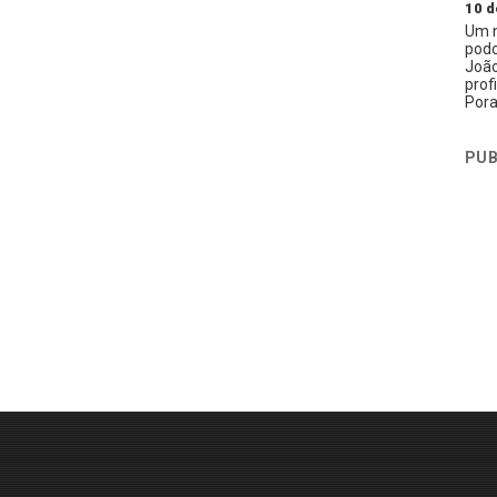
10 d
Um n
podc
João
prof
Pora
PUB