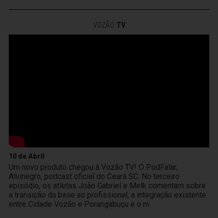
VOZÃO
TV
10 de Abril
Um novo produto chegou à Vozão TV! O PodFalar,
Alvinegro, podcast oficial do Ceará SC. No terceiro
episódio, os atletas João Gabriel e Melk comentam sobre
a transição da base ao profissional, a integração existente
entre Cidade Vozão e Porangabuçu e o m