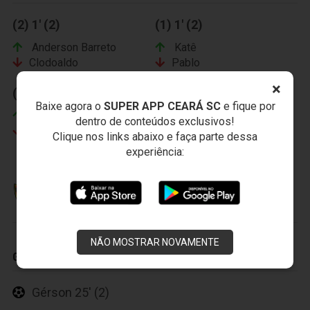
(2) 1' (2)
(1) 1' (2)
Anderson Barreto
Katê
Clodoaldo
Pablo
×
(3) 32' (2)
Baixe agora o
SUPER APP CEARÁ SC
e fique por
Geovane
dentro de conteúdos exclusivos!
Luiz Henrique
Clique nos links abaixo e faça parte dessa
experiência:
GUARANI ESPORTE CLUBE
NÃO MOSTRAR NOVAMENTE
GOLS
Gérson 25' (2)