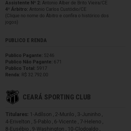
Assistente Nº 2:
Antonio Alber de Brito Vieira/CE
4º Árbitro:
Antonio Carlos Custódio/CE
(Clique no nome do Ábitro e confira o histórico dos
jogos)
PUBLICO E RENDA
Publico Pagante:
5246
Publico Não Pagante:
671
Publico Total:
5917
Renda:
R$ 32.792.00
CEARÁ SPORTING CLUB
Titulares:
1-Adílson
,
2-Murilo
,
3-Juninho
,
4-Erivelton
,
5-Pablo
,
6-Vicente
,
7-Heleno
,
8-Eusébio
,
9-Washington
,
10-Clodoaldo
,