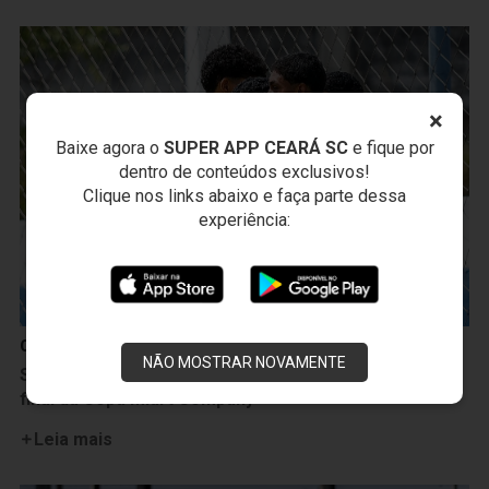
×
Baixe agora o
SUPER APP CEARÁ SC
e fique por
dentro de conteúdos exclusivos!
Clique nos links abaixo e faça parte dessa
experiência:
Categoria de Base
NÃO MOSTRAR NOVAMENTE
Sub-20: Ceará elimina o Floresta na semifinal e vai à
final da Copa Miart Company
Leia mais