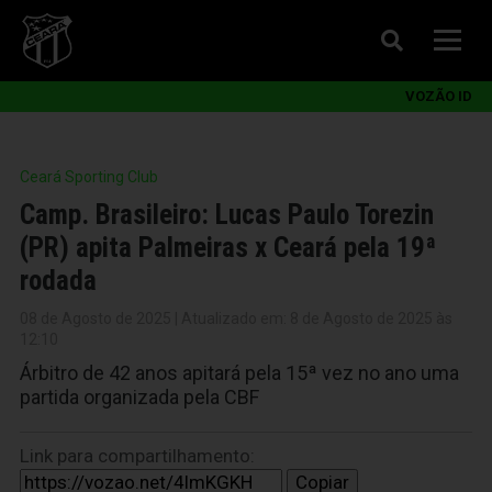
VOZÃO ID
Ceará Sporting Club
Camp. Brasileiro: Lucas Paulo Torezin
(PR) apita Palmeiras x Ceará pela 19ª
rodada
08 de Agosto de 2025 | Atualizado em: 8 de Agosto de 2025 às
12:10
Árbitro de 42 anos apitará pela 15ª vez no ano uma
partida organizada pela CBF
Link para compartilhamento:
Copiar