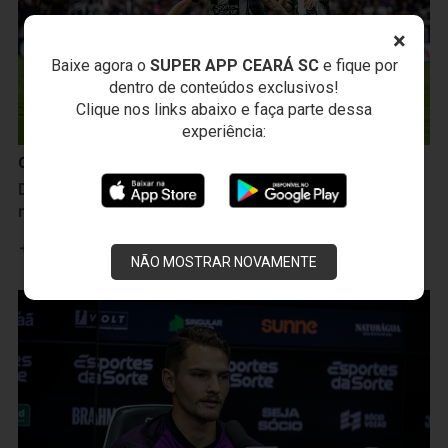
×
Baixe agora o
SUPER APP CEARÁ SC
e fique por
dentro de conteúdos exclusivos!
Clique nos links abaixo e faça parte dessa
experiência:
Ceará Sporting Club
Decisivo contra a Ponte Preta, Lucca celebra gol e
mira mais vitórias: “Vamos para cima”
Leia mais
NÃO MOSTRAR NOVAMENTE