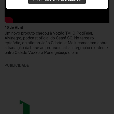
10 de Abril
Um novo produto chegou à Vozão TV! O PodFalar,
Alvinegro, podcast oficial do Ceará SC. No terceiro
episódio, os atletas João Gabriel e Melk comentam sobre
a transição da base ao profissional, a integração existente
entre Cidade Vozão e Porangabuçu e o m
PUBLICIDADE