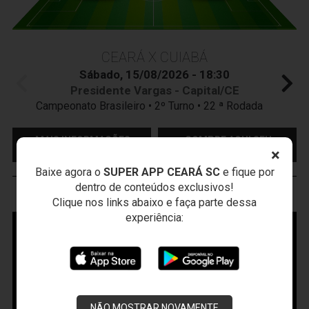
CEARÁ X CUIABÁ
Sábado, 15/08/2026 - 18:30
Presidente Vargas - Capital/CE
Campeonato Brasileiro • 2º Turno • 22 ª Rodada
MAIS INFORMAÇÕES
COMPRE AQUI SEU
INGRESSO
×
Baixe agora o
SUPER APP CEARÁ SC
e fique por
dentro de conteúdos exclusivos!
VOZÃO
TV
Clique nos links abaixo e faça parte dessa
experiência:
NÃO MOSTRAR NOVAMENTE