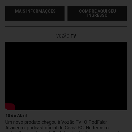
MAIS INFORMAÇÕES
COMPRE AQUI SEU
INGRESSO
VOZÃO
TV
10 de Abril
Um novo produto chegou à Vozão TV! O PodFalar,
Alvinegro, podcast oficial do Ceará SC. No terceiro