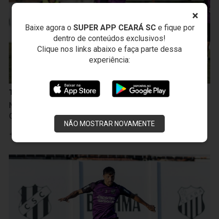
×
Baixe agora o
SUPER APP CEARÁ SC
e fique por
dentro de conteúdos exclusivos!
Clique nos links abaixo e faça parte dessa
experiência:
Treinos
Na manhã seguinte à vitória sobre a Ponte Preta,
Ceará inicia treinamentos para duelo com o Cuiabá
NÃO MOSTRAR NOVAMENTE
Leia mais