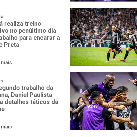
os
 realiza treino
ivo no penúltimo dia
rabalho para encarar a
e Preta
 mais
os
egundo trabalho da
na, Daniel Paulista
a detalhes táticos da
pe
 mais