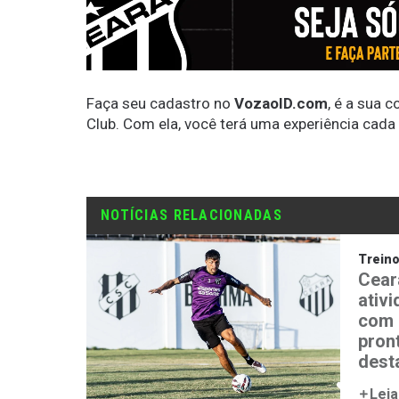
Faça seu cadastro no
VozaoID.com
, é a sua 
Club. Com ela, você terá uma experiência cada
NOTÍCIAS RELACIONADAS
Trein
Cear
ativ
com 
pron
desta
Leia