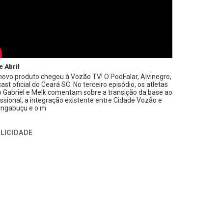
e Abril
ovo produto chegou à Vozão TV! O PodFalar, Alvinegro,
ast oficial do Ceará SC. No terceiro episódio, os atletas
 Gabriel e Melk comentam sobre a transição da base ao
issional, a integração existente entre Cidade Vozão e
ngabuçu e o m
LICIDADE