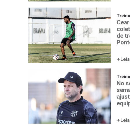
Trein
Ceará
colet
de t
Pont
Leia
Trein
No s
sema
ajust
equi
Leia