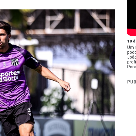
10 d
Um n
podc
João
prof
Pora
PUB