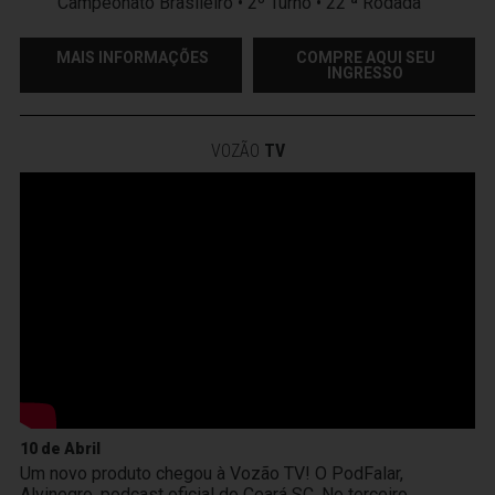
Campeonato Brasileiro • 2º Turno • 22 ª Rodada
MAIS INFORMAÇÕES
COMPRE AQUI SEU
INGRESSO
VOZÃO
TV
10 de Abril
Um novo produto chegou à Vozão TV! O PodFalar,
Alvinegro, podcast oficial do Ceará SC. No terceiro