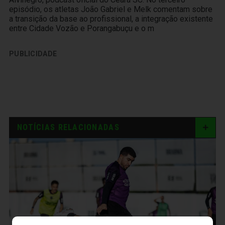
episódio, os atletas João Gabriel e Melk comentam sobre
a transição da base ao profissional, a integração existente
entre Cidade Vozão e Porangabuçu e o m
PUBLICIDADE
NOTÍCIAS RELACIONADAS