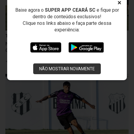
×
Baixe agora o
SUPER APP CEARÁ SC
e fique por
dentro de conteúdos exclusivos!
Clique nos links abaixo e faça parte dessa
experiência:
Treinos
Na manhã seguinte à vitória sobre a Ponte Preta,
Ceará inicia treinamentos para duelo com o Cuiabá
Leia mais
NÃO MOSTRAR NOVAMENTE