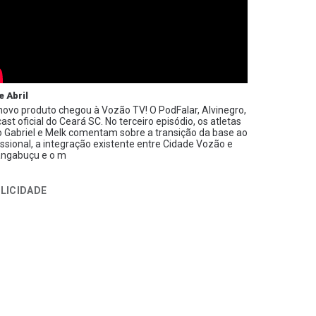
e Abril
ovo produto chegou à Vozão TV! O PodFalar, Alvinegro,
ast oficial do Ceará SC. No terceiro episódio, os atletas
 Gabriel e Melk comentam sobre a transição da base ao
issional, a integração existente entre Cidade Vozão e
ngabuçu e o m
LICIDADE