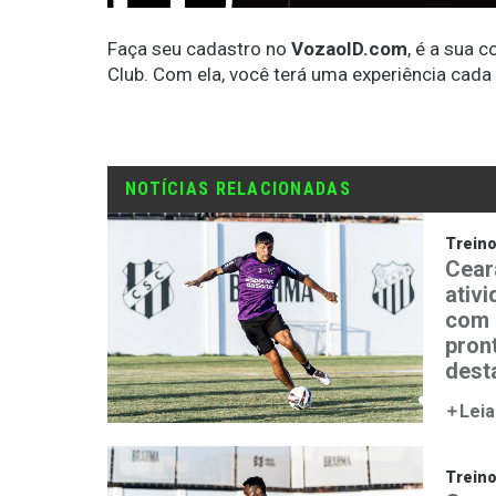
Faça seu cadastro no
VozaoID.com
, é a sua 
Club. Com ela, você terá uma experiência cada
NOTÍCIAS RELACIONADAS
Trein
Cear
ativ
com 
pron
desta
Leia
Trein