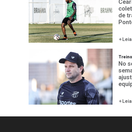
Ceará
colet
de t
Pont
Leia
Trein
No s
sema
ajust
equi
Leia