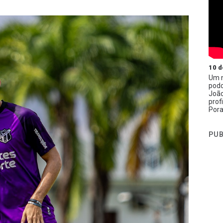
10 d
Um n
podc
João
prof
Pora
PUB