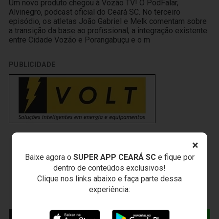
Um novo produto chegou à Vozão TV! O PodFalar,
Alvinegro, podcast oficial do Ceará SC. No terceiro
episódio, os atletas João Gabriel e Melk comentam sobre
a transição da base ao profissional, a integração existente
entre Cidade Vozão e Porangabuçu e o m
PUBLICIDADE
×
Baixe agora o
SUPER APP CEARÁ SC
e fique por
dentro de conteúdos exclusivos!
Clique nos links abaixo e faça parte dessa
experiência:
NOTÍCIAS RELACIONADAS