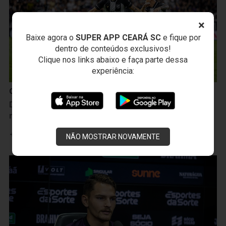
×
Baixe agora o
SUPER APP CEARÁ SC
e fique por
dentro de conteúdos exclusivos!
Clique nos links abaixo e faça parte dessa
experiência:
Ceará Sporting Club
Decisivo contra a Ponte Preta, Lucca celebra gol e
mira mais vitórias: “Vamos para cima”
Leia mais
NÃO MOSTRAR NOVAMENTE