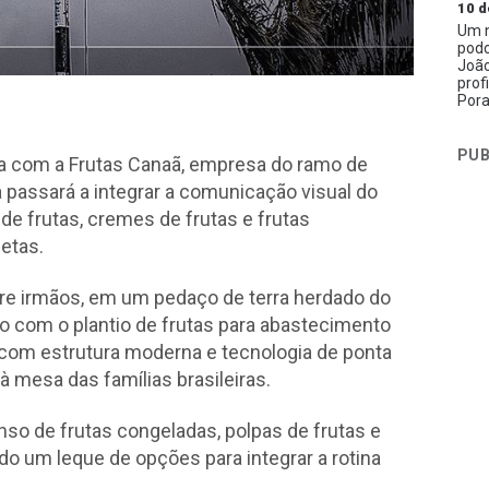
10 d
Um n
podc
João
prof
Pora
PUB
ia com a Frutas Canaã, empresa do ramo de
ca passará a integrar a comunicação visual do
de frutas, cremes de frutas e frutas
letas.
re irmãos, em um pedaço de terra herdado do
do com o plantio de frutas para abastecimento
 com estrutura moderna e tecnologia de ponta
 à mesa das famílias brasileiras.
so de frutas congeladas, polpas de frutas e
o um leque de opções para integrar a rotina