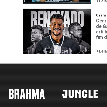
Leia
Ceará 
Cear
de G
artil
fim 
Leia