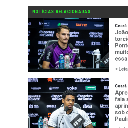
NOTÍCIAS RELACIONADAS
Ceará 
João
torc
Ponte
muit
essa
Leia
Ceará 
Apre
fala
aprim
sob 
Paul