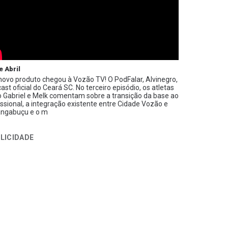
e Abril
ovo produto chegou à Vozão TV! O PodFalar, Alvinegro,
ast oficial do Ceará SC. No terceiro episódio, os atletas
 Gabriel e Melk comentam sobre a transição da base ao
issional, a integração existente entre Cidade Vozão e
ngabuçu e o m
LICIDADE