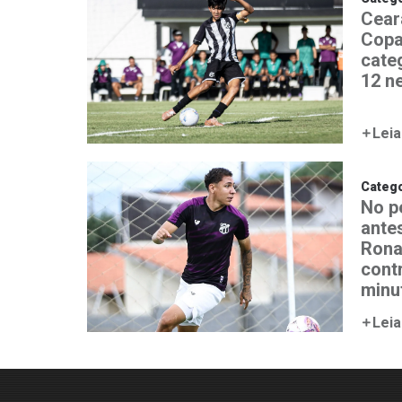
Ceará
Copa
cate
12 n
Leia
Catego
No p
ante
Rona
contr
minut
Leia