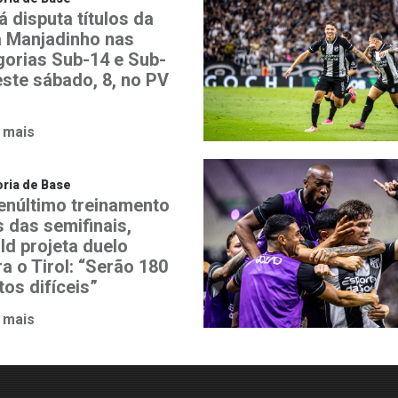
 disputa títulos da
 Manjadinho nas
gorias Sub-14 e Sub-
este sábado, 8, no PV
 mais
ria de Base
enúltimo treinamento
s das semifinais,
ld projeta duelo
a o Tirol: “Serão 180
os difíceis”
 mais