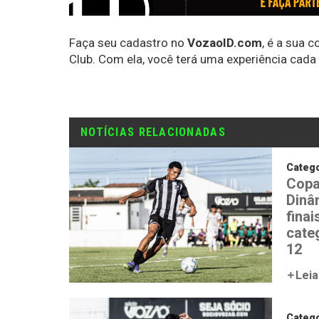
Faça seu cadastro no
VozaoID.com
, é a sua 
Club. Com ela, você terá uma experiência cada
NOTÍCIAS RELACIONADAS
Catego
Copa
Dinâ
fina
cate
12
Leia
Catego