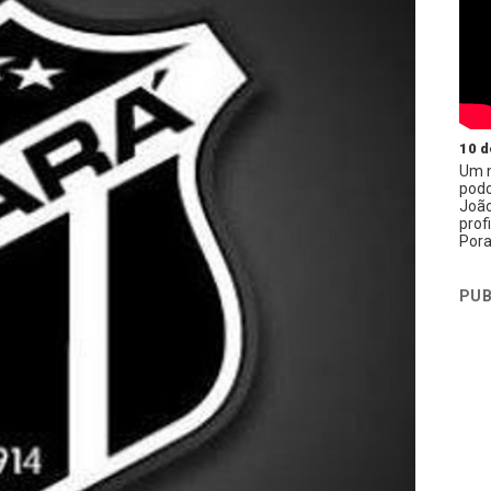
10 d
Um n
podc
João
prof
Pora
PUB