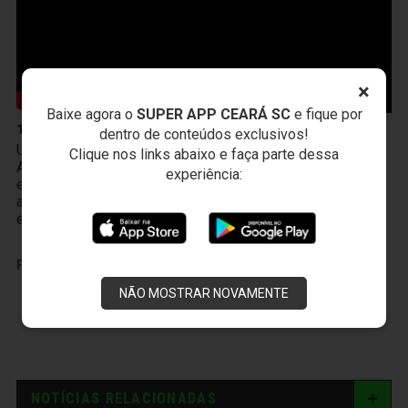
×
Baixe agora o
SUPER APP CEARÁ SC
e fique por
10 de Abril
dentro de conteúdos exclusivos!
Um novo produto chegou à Vozão TV! O PodFalar,
Clique nos links abaixo e faça parte dessa
Alvinegro, podcast oficial do Ceará SC. No terceiro
experiência:
episódio, os atletas João Gabriel e Melk comentam sobre
a transição da base ao profissional, a integração existente
entre Cidade Vozão e Porangabuçu e o m
PUBLICIDADE
NÃO MOSTRAR NOVAMENTE
NOTÍCIAS RELACIONADAS