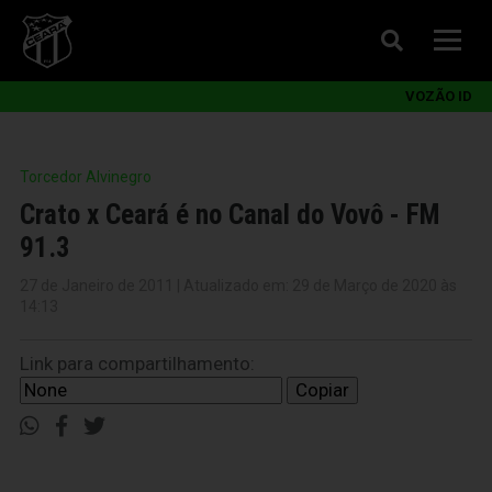
VOZÃO ID
Torcedor Alvinegro
Crato x Ceará é no Canal do Vovô - FM
91.3
27 de Janeiro de 2011 | Atualizado em: 29 de Março de 2020 às
14:13
Link para compartilhamento:
Copiar