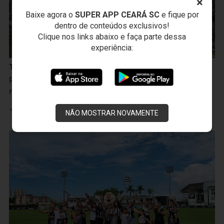
×
Baixe agora o
SUPER APP CEARÁ SC
e fique por
dentro de conteúdos exclusivos!
Clique nos links abaixo e faça parte dessa
experiência:
Torcedor Alvinegro
Principal organizada do Vozão, Cearamor estreia
maior bandeirão do Brasil em Clássico-Rei
Leia mais
NÃO MOSTRAR NOVAMENTE