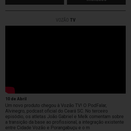
VOZÃO
TV
10 de Abril
Um novo produto chegou à Vozão TV! O PodFalar,
Alvinegro, podcast oficial do Ceará SC. No terceiro
episódio, os atletas João Gabriel e Melk comentam sobre
a transição da base ao profissional, a integração existente
entre Cidade Vozão e Porangabuçu e o m