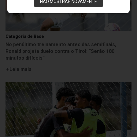
NÃO MOSTRAR NOVAMENTE
Categoria de Base
No penúltimo treinamento antes das semifinais,
Ronald projeta duelo contra o Tirol: “Serão 180
minutos difíceis”
Leia mais