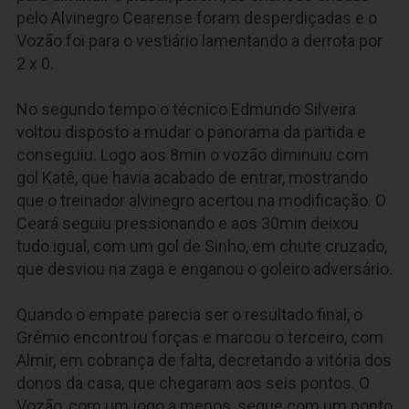
pelo Alvinegro Cearense foram desperdiçadas e o
Vozão foi para o vestiário lamentando a derrota por
2 x 0.
No segundo tempo o técnico Edmundo Silveira
voltou disposto a mudar o panorama da partida e
conseguiu. Logo aos 8min o vozão diminuiu com
gol Katê, que havia acabado de entrar, mostrando
que o treinador alvinegro acertou na modificação. O
Ceará seguiu pressionando e aos 30min deixou
tudo igual, com um gol de Sinho, em chute cruzado,
que desviou na zaga e enganou o goleiro adversário.
Quando o empate parecia ser o resultado final, o
Grêmio encontrou forças e marcou o terceiro, com
Almir, em cobrança de falta, decretando a vitória dos
donos da casa, que chegaram aos seis pontos. O
Vozão, com um jogo a menos, segue com um ponto