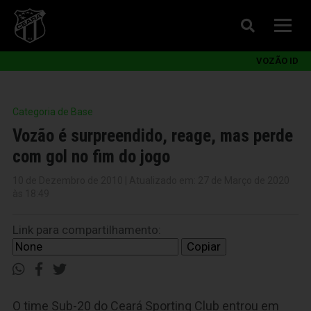
VOZÃO ID
Categoria de Base
Vozão é surpreendido, reage, mas perde
com gol no fim do jogo
10 de Dezembro de 2010 | Atualizado em: 27 de Março de 2020
às 18:49
Link para compartilhamento:
Copiar
O time Sub-20 do Ceará Sporting Club entrou em