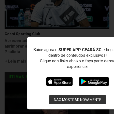
Ceará Sporting Club
Apresentado, Thalisson fala sobre período para
aprimorar a parte tática sob o comando de Daniel
Baixe agora o
SUPER APP CEARÁ SC
e fiqu
Paulista
dentro de conteúdos exclusivos!
Clique nos links abaixo e faça parte dess
Leia mais
experiência:
ÚTIMAS NOTÍCIAS
NÃO MOSTRAR NOVAMENTE