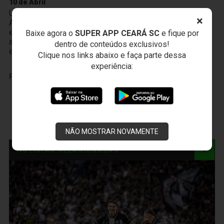
10 de Abril
Um novo produto chegou à Vozão TV! O PodFalar,
×
Alvinegro, podcast oficial do Ceará SC. No terceiro
episódio, os atletas João Gabriel e Melk comentam sobre
Baixe agora o
SUPER APP CEARÁ SC
e fique por
a transição da base ao profissional, a integração existente
dentro de conteúdos exclusivos!
entre Cidade Vozão e Porangabuçu e o m
Clique nos links abaixo e faça parte dessa
experiência:
PUBLICIDADE
NÃO MOSTRAR NOVAMENTE
NOTÍCIAS RELACIONADAS