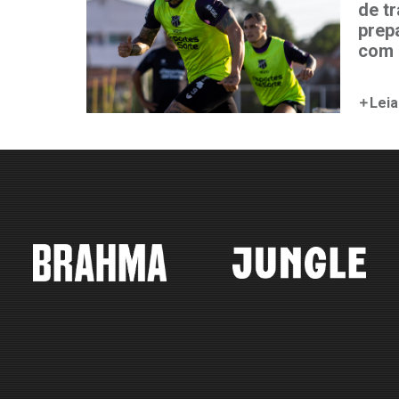
de t
prep
com 
Leia