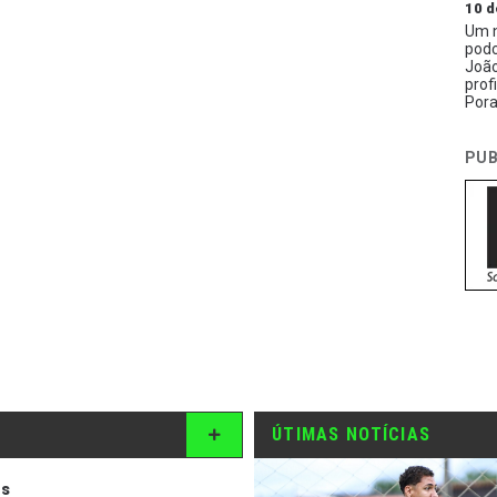
10 d
Um n
podc
João
prof
Pora
PUB
ÚTIMAS NOTÍCIAS
os