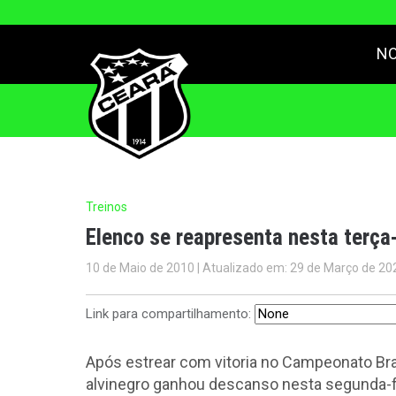
NO
Treinos
Elenco se reapresenta nesta terça-
10 de Maio de 2010 | Atualizado em: 29 de Março de 20
Link para compartilhamento:
Após estrear com vitoria no Campeonato Bras
alvinegro ganhou descanso nesta segunda-f