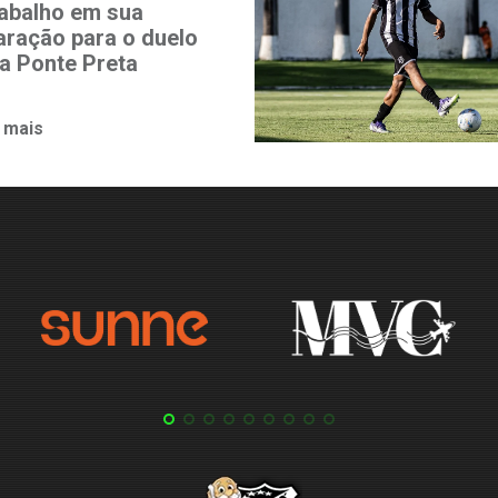
rabalho em sua
aração para o duelo
a Ponte Preta
 mais