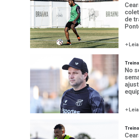
Ceará
colet
de t
Pont
Leia
Trein
No s
sema
ajust
equi
Leia
Trein
Ceará