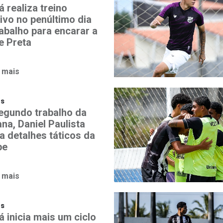
 realiza treino
ivo no penúltimo dia
rabalho para encarar a
e Preta
 mais
os
egundo trabalho da
na, Daniel Paulista
a detalhes táticos da
pe
 mais
os
 inicia mais um ciclo