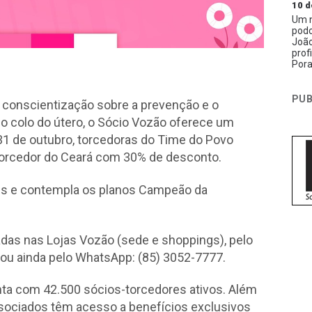
10 d
Um n
podc
João
prof
Pora
PUB
 conscientização sobre a prevenção e o
o colo do útero, o Sócio Vozão oferece um
 31 de outubro, torcedoras do Time do Povo
torcedor do Ceará com 30% de desconto.
es e contempla os planos Campeão da
das nas Lojas Vozão (sede e shoppings), pelo
, ou ainda pelo WhatsApp: (85) 3052-7777.
nta com 42.500 sócios-torcedores ativos. Além
ssociados têm acesso a benefícios exclusivos