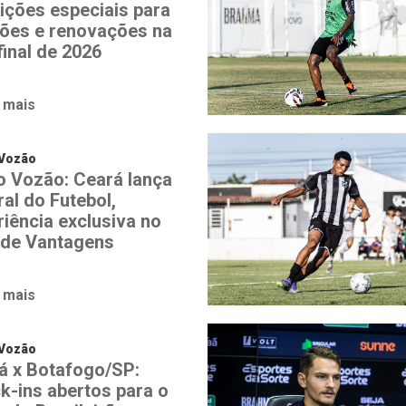
ições especiais para
ões e renovações na
final de 2026
 mais
 Vozão
o Vozão: Ceará lança
al do Futebol,
riência exclusiva no
 de Vantagens
 mais
 Vozão
á x Botafogo/SP:
k-ins abertos para o