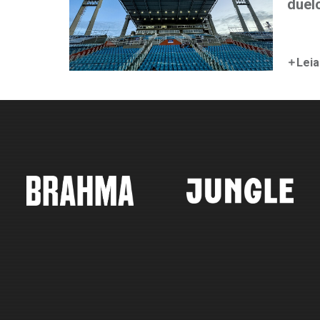
duel
Leia