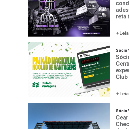
cond
ades
reta 
Leia
Sócio
Sóci
Centr
expe
Club
Leia
Sócio
Cear
Chec