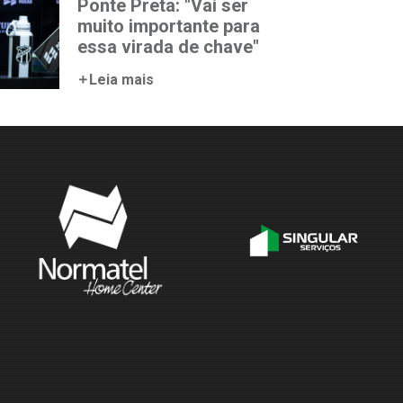
Ponte Preta: "Vai ser
muito importante para
essa virada de chave"
Leia mais