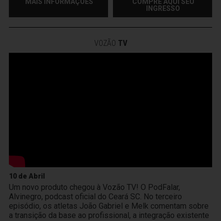
MAIS INFORMAÇÕES
COMPRE AQUI SEU
INGRESSO
VOZÃO
TV
10 de Abril
Um novo produto chegou à Vozão TV! O PodFalar,
Alvinegro, podcast oficial do Ceará SC. No terceiro
episódio, os atletas João Gabriel e Melk comentam sobre
a transição da base ao profissional, a integração existente