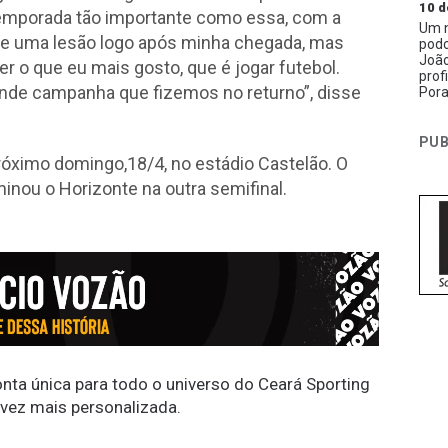
10 d
emporada tão importante como essa, com a
Um n
Tive uma lesão logo após minha chegada, mas
podc
João
 o que eu mais gosto, que é jogar futebol.
prof
ande campanha que fizemos no returno”, disse
Pora
PUB
róximo domingo,18/4, no estádio Castelão. O
minou o Horizonte na outra semifinal.
conta única para todo o universo do Ceará Sporting
 vez mais personalizada.