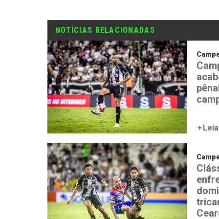
NOTÍCIAS RELACIONADAS
Campe
Camp
acab
pênal
camp
Leia
Campe
Clás
enfr
domi
tric
Cear