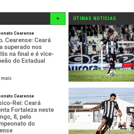
ÚTIMAS NOTÍCIAS
onato Cearense
. Cearense: Ceará
a superado nos
tis na final e é vice-
eão do Estadual
 mais
onato Cearense
sico-Rei: Ceará
enta Fortaleza neste
ngo, 8, pelo
ampeonato do
ense