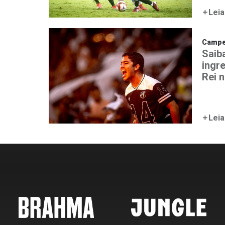
Leia
Campe
Saib
ingr
Rei 
Leia