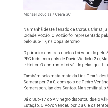
Michael Douglas / Ceará SC
Na manhã deste feriado de Corpus Christi, a
Cidade Vozão. O Vozão foi representado pela
pelo Sub-17, na Copa Seromo.
O primeiro dos três duelos foi vencido pelo 
PFC Kids com gols de David Wadick (2x), Mat
e Heitor. O confronto foi válido pelas quartas
Também pelo mata-mata da Liga Ceará, dest
Semear por 7 a 0, com gols de Pedro Venâncio
Kemersson, Ian dos Santos. Na semifinal, o V
Já o Sub-17 do Alvinegro disputou duelo vál
Estação. O Vovô venceu por 2 a 0 e os tento