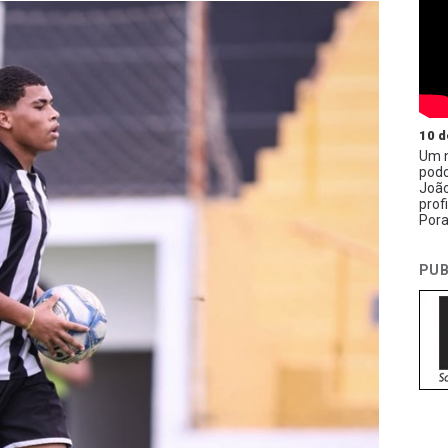
10 d
Um n
podc
João
prof
Pora
PUB