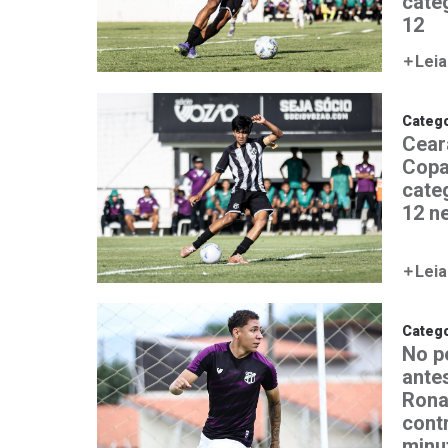
cate
12
Leia
Catego
Ceará
Copa
cate
12 n
Leia
Catego
No p
ante
Rona
contr
minut