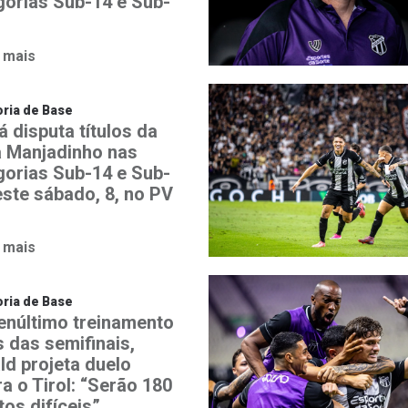
gorias Sub-14 e Sub-
 mais
ria de Base
 disputa títulos da
 Manjadinho nas
gorias Sub-14 e Sub-
este sábado, 8, no PV
 mais
ria de Base
enúltimo treinamento
s das semifinais,
ld projeta duelo
a o Tirol: “Serão 180
os difíceis”