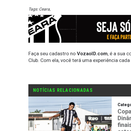
Tags:
Ceara
,
Faça seu cadastro no
VozaoID.com
, é a sua 
Club. Com ela, você terá uma experiência cada
NOTÍCIAS RELACIONADAS
Catego
Copa
Dinâ
fina