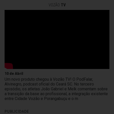
VOZÃO
TV
10 de Abril
Um novo produto chegou à Vozão TV! O PodFalar,
Alvinegro, podcast oficial do Ceará SC. No terceiro
episódio, os atletas João Gabriel e Melk comentam sobre
a transição da base ao profissional, a integração existente
entre Cidade Vozão e Porangabuçu e o m
PUBLICIDADE