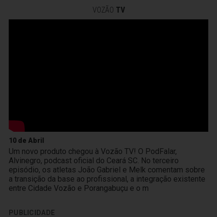
VOZÃO
TV
10 de Abril
Um novo produto chegou à Vozão TV! O PodFalar,
Alvinegro, podcast oficial do Ceará SC. No terceiro
episódio, os atletas João Gabriel e Melk comentam sobre
a transição da base ao profissional, a integração existente
entre Cidade Vozão e Porangabuçu e o m
PUBLICIDADE