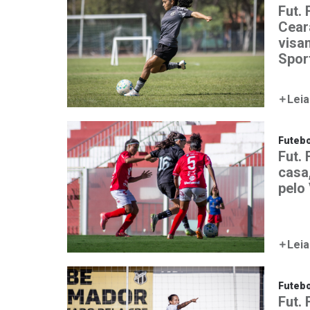
Fut. 
Cear
visa
Spor
Leia
Futebo
Fut. 
casa
pelo
Leia
Futebo
Fut.