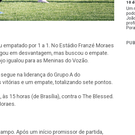
10 d
Um n
podc
João
prof
Pora
PUB
u empatado por 1 a 1. No Estádio Franzé Moraes
 largou em desvantagem, mas buscou o empate.
ojo igualou para as Meninas do Vozão.
a segue na liderança do Grupo A do
 vitórias e um empate, totalizando sete pontos.
às 15 horas (de Brasília), contra o The Blessed.
Moraes.
ampo. Após um início promissor de partida,