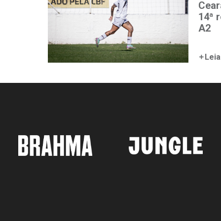
Ceará
14ª 
A2
Leia