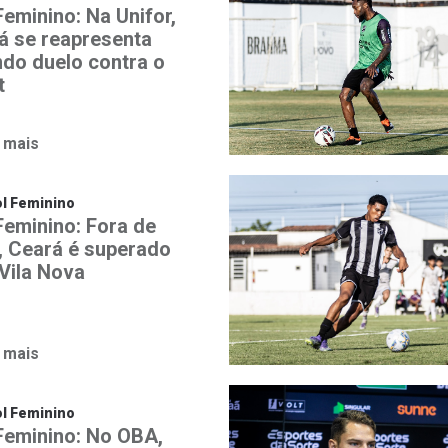
Feminino: Na Unifor,
á se reapresenta
ndo duelo contra o
t
 mais
l Feminino
Feminino: Fora de
, Ceará é superado
 Vila Nova
 mais
l Feminino
 Feminino: No OBA,