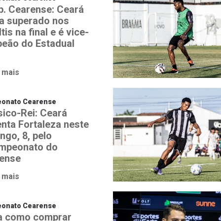
. Cearense: Ceará
a superado nos
tis na final e é vice-
eão do Estadual
 mais
onato Cearense
sico-Rei: Ceará
enta Fortaleza neste
ngo, 8, pelo
ampeonato do
ense
 mais
onato Cearense
a como comprar