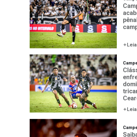
Camp
acab
pênal
camp
Leia
Campe
Clás
enfr
domi
tric
Cear
Leia
Campe
Saib