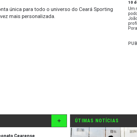
10 d
conta única para todo o universo do Ceará Sporting
Um n
podc
 vez mais personalizada.
João
prof
Pora
PUB
ÚTIMAS NOTÍCIAS
onato Cearense