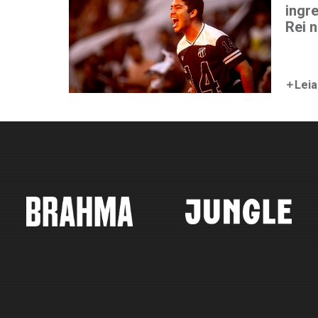
ingr
Rei 
Leia