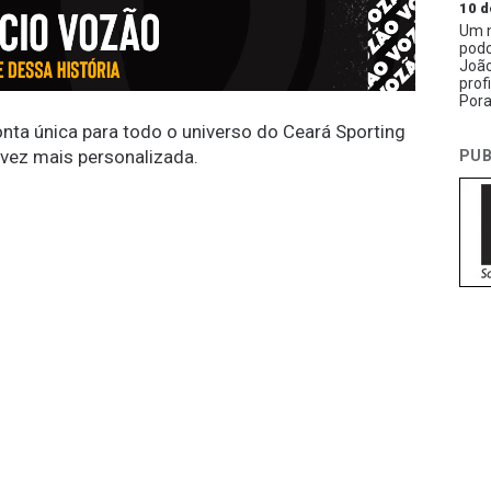
10 d
Um n
podc
João
prof
Pora
conta única para todo o universo do Ceará Sporting
 vez mais personalizada.
PUB