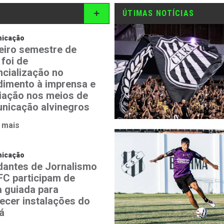
ÚTIMAS NOTÍCIAS
icação
eiro semestre de
 foi de
ncialização no
dimento à imprensa e
iação nos meios de
nicação alvinegros
 mais
icação
dantes de Jornalismo
FC participam de
a guiada para
ecer instalações do
á