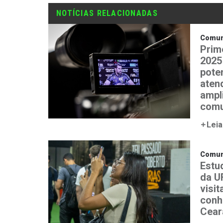
NOTÍCIAS RELACIONADAS
Comun
Prim
2025
pote
aten
ampl
comu
Leia
Comun
Estu
da U
visit
conh
Cear