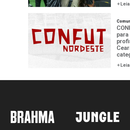
Leia
Comun
CONF
para
prof
Cear
cate
Leia