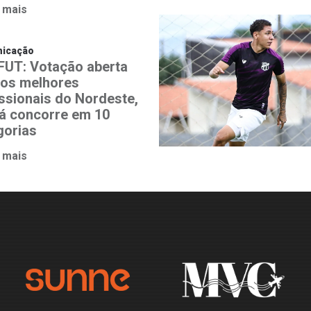
 mais
icação
UT: Votação aberta
 os melhores
issionais do Nordeste,
á concorre em 10
gorias
 mais