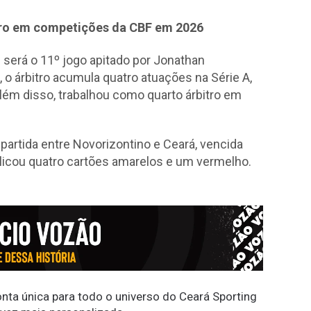
iro em competições da CBF em 2026
 será o 11º jogo apitado por Jonathan
 o árbitro acumula quatro atuações na Série A,
Além disso, trabalhou como quarto árbitro em
artida entre Novorizontino e Ceará, vencida
aplicou quatro cartões amarelos e um vermelho.
conta única para todo o universo do Ceará Sporting