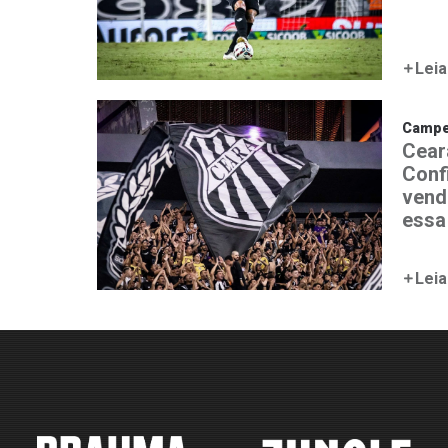
Leia
Campeo
Cear
Conf
vend
essa
Leia