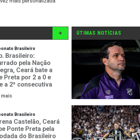
 vez mais personalizada.
ÚTIMAS NOTÍCIAS
nato Brasileiro
. Brasileiro:
rrado pela Nação
negra, Ceará bate a
 Preta por 2 a 0 e
e a 2ª consecutiva
 mais
nato Brasileiro
rena Castelão, Ceará
be Ponte Preta pela
rodada do Brasileiro