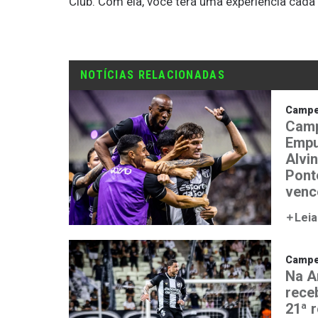
Club. Com ela, você terá uma experiência cada
NOTÍCIAS RELACIONADAS
Campeo
Camp
Empu
Alvi
Ponte
venc
Leia
Campeo
Na A
rece
21ª 