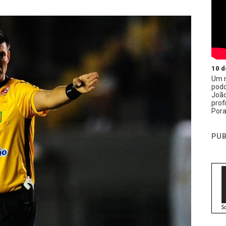
10 d
Um n
podc
João
prof
Pora
PUB