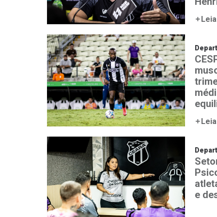
Henr
Leia
Depar
CESP
musc
trim
médi
equi
Leia
Depar
Seto
Psic
atle
e de