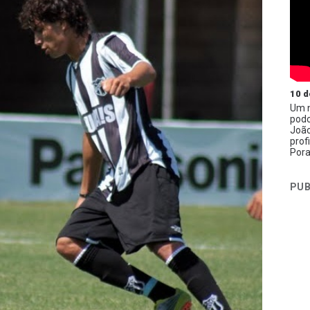
10 d
Um n
podc
João
prof
Pora
PUB