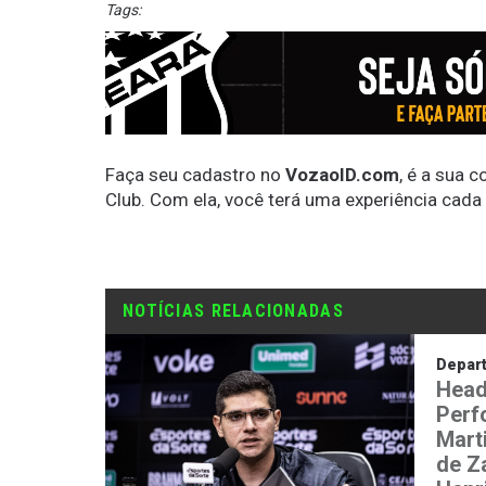
Tags:
Faça seu cadastro no
VozaoID.com
, é a sua 
Club. Com ela, você terá uma experiência cada
NOTÍCIAS RELACIONADAS
Depar
Head
Perf
Mart
de Z