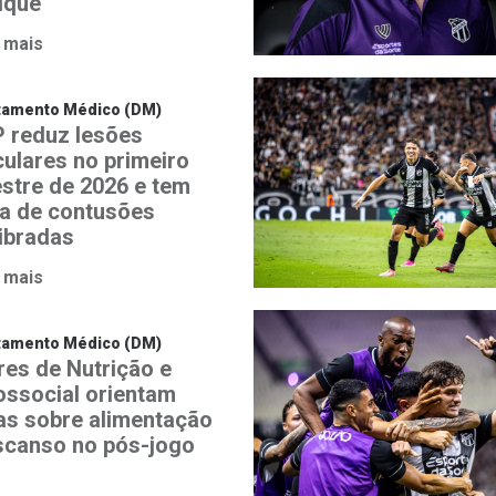
ique
 mais
tamento Médico (DM)
 reduz lesões
ulares no primeiro
estre de 2026 e tem
a de contusões
libradas
 mais
tamento Médico (DM)
res de Nutrição e
ossocial orientam
tas sobre alimentação
scanso no pós-jogo