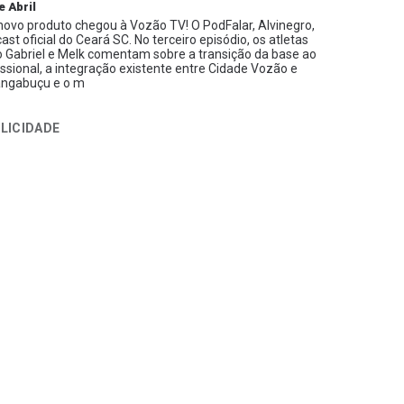
e Abril
ovo produto chegou à Vozão TV! O PodFalar, Alvinegro,
ast oficial do Ceará SC. No terceiro episódio, os atletas
 Gabriel e Melk comentam sobre a transição da base ao
issional, a integração existente entre Cidade Vozão e
ngabuçu e o m
LICIDADE