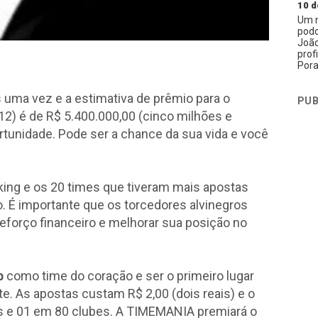
10 d
Um n
podc
João
prof
Pora
ma vez e a estimativa de prêmio para o
PUB
12) é de R$ 5.400.000,00 (cinco milhões e
rtunidade. Pode ser a chance da sua vida e você
anking e os 20 times que tiveram mais apostas
. É importante que os torcedores alvinegros
eforço financeiro e melhorar sua posição no
b
como time do coração e ser o primeiro lugar
. As apostas custam R$ 2,00 (dois reais) e o
s e 01 em 80 clubes. A TIMEMANIA premiará o