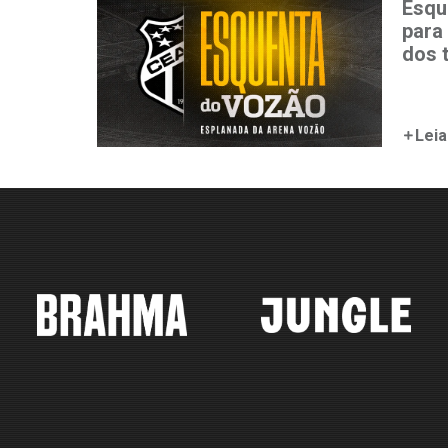
Esqu
para
dos 
Leia