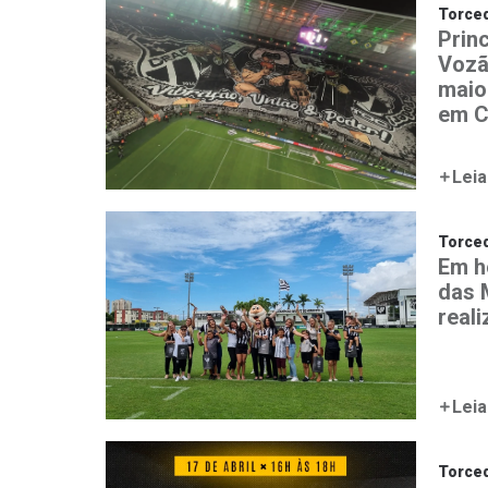
Torced
Prin
Vozã
maio
em C
Leia
Torced
Em h
das 
real
Leia
Torced