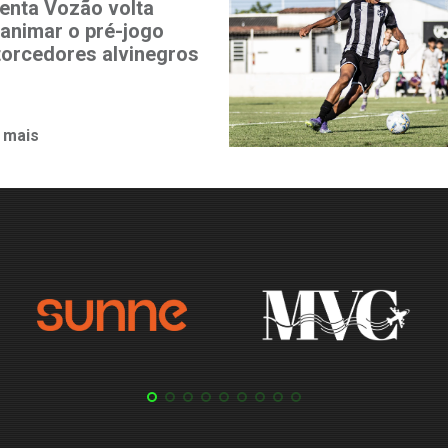
enta Vozão volta
 animar o pré-jogo
torcedores alvinegros
 mais