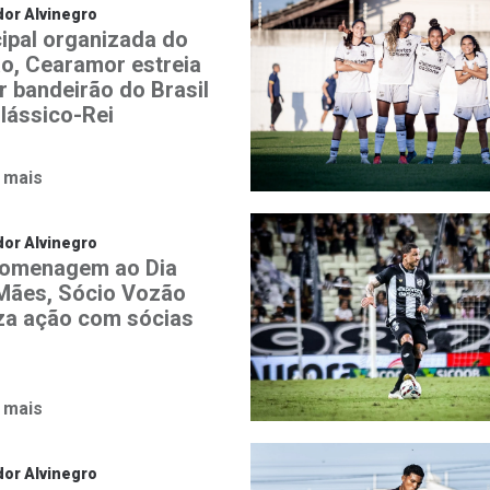
or Alvinegro
cipal organizada do
o, Cearamor estreia
r bandeirão do Brasil
lássico-Rei
 mais
or Alvinegro
omenagem ao Dia
Mães, Sócio Vozão
iza ação com sócias
 mais
or Alvinegro